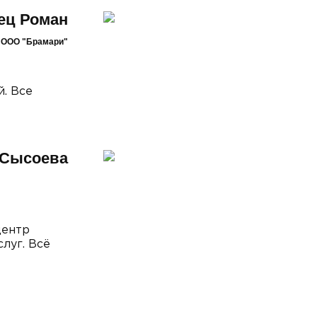
ец Роман
и ООО "Брамари"
й. Все
 Сысоева
центр
луг. Всё