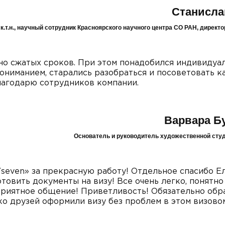
Станисла
к.т.н., научный сотрудник Красноярского научного центра СО РАН, дирек
но сжатых сроков. При этом понадобился индивидуа
ониманием, старались разобраться и посоветовать к
Благодарю сотрудников компании.
Варвара Б
Основатель и руководитель художественной сту
even» за прекрасную работу! Отдельное спасибо Ел
товить документы на визу! Все очень легко, понятно
 приятное общение! Приветливость! Обязательно об
ко друзей оформили визу без проблем в этом визово