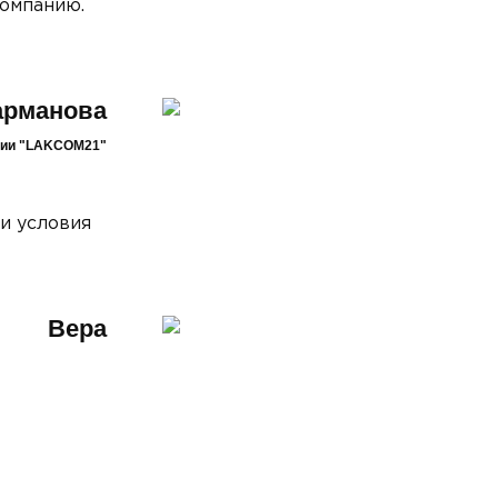
компанию.
арманова
дии "LAKCOM21"
 и условия
Вера