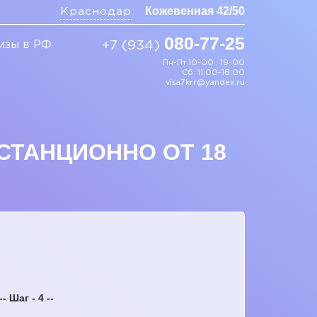
Кожевенная 42/50
Краснодар
080-77-25
изы в РФ
+7 (934)
Пн-Пт 10-00 : 19-00
Сб: 11:00-18:00
visa7krr@yandex.ru
СТАНЦИОННО ОТ 18
-- Шаг - 4 --