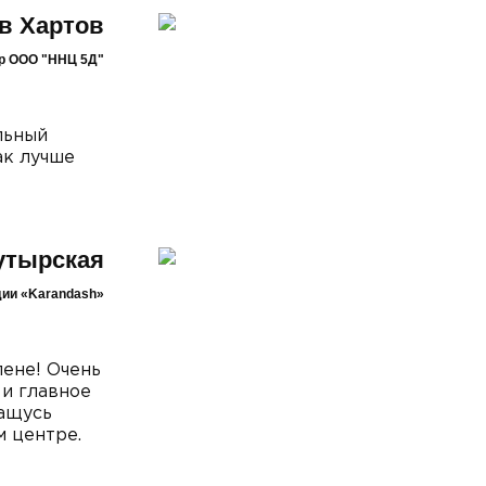
в Хартов
тор ООО "ННЦ 5Д"
льный
ак лучше
утырская
дии «Karandash»
ене! Очень
 и главное
ращусь
м центре.