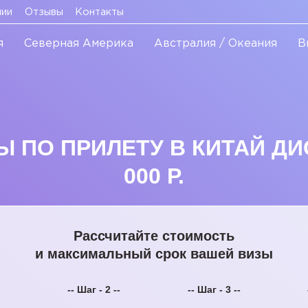
нии
Отзывы
Контакты
я
Северная Америка
Австралия / Океания
В
 ПО ПРИЛЕТУ В КИТАЙ ДИ
000 Р.
Рассчитайте стоимость
и максимальный срок вашей визы
-
-- Шаг - 2 --
-- Шаг - 3 --