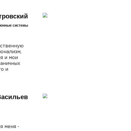
тровский
ионные системы
ественную
онализм,
я и мои
раничных
го и
Васильев
я меня -