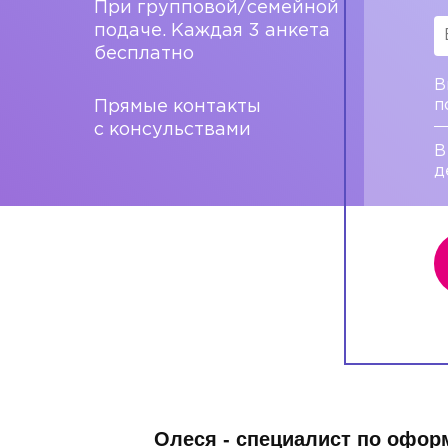
При групповой/семейной
подаче. Каждая 3 анкета
бесплатно
В
п
Прямые контакты
с консульствами
В
д
Олеся - специалист по офо