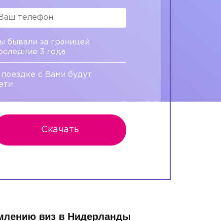
ы бывали за границей
оследние 3 года
 поездке с Вами будут
ети
Скачать
рмлению виз в Нидерланды