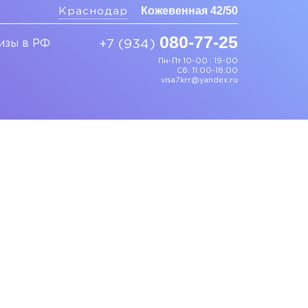
Кожевенная 42/50
Краснодар
080-77-25
изы в РФ
+7 (934)
Пн-Пт 10-00 : 19-00
Сб: 11:00-18:00
visa7krr@yandex.ru